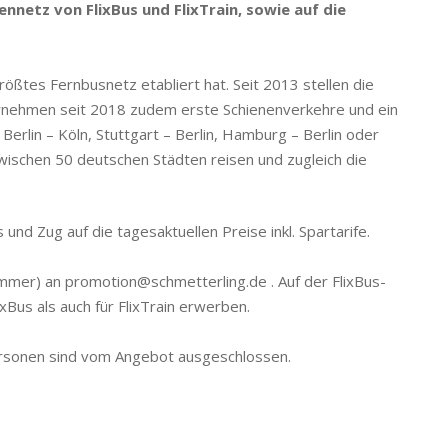
netz von FlixBus und FlixTrain, sowie auf die
rößtes Fernbusnetz etabliert hat. Seit 2013 stellen die
ternehmen seit 2018 zudem erste Schienenverkehre und ein
erlin – Köln, Stuttgart – Berlin, Hamburg – Berlin oder
wischen 50 deutschen Städten reisen und zugleich die
d Zug auf die tagesaktuellen Preise inkl. Spartarife.
ummer) an promotion@schmetterling.de . Auf der FlixBus-
xBus als auch für FlixTrain erwerben.
personen sind vom Angebot ausgeschlossen.