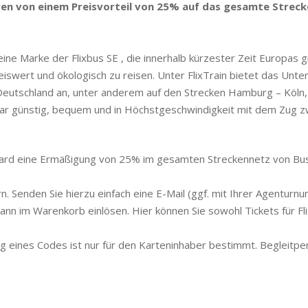
en von einem Preisvorteil von 25% auf das gesamte Strecken
eine Marke der Flixbus SE , die innerhalb kürzester Zeit Europas g
eiswert und ökologisch zu reisen. Unter FlixTrain bietet das Un
Deutschland an, unter anderem auf den Strecken Hamburg – Köln, B
agbar günstig, bequem und in Höchstgeschwindigkeit mit dem Zug z
ard eine Ermäßigung von 25% im gesamten Streckennetz von Bus un
 Senden Sie hierzu einfach eine E-Mail (ggf. mit Ihrer Agenturn
nn im Warenkorb einlösen. Hier können Sie sowohl Tickets für Fli
ung eines Codes ist nur für den Karteninhaber bestimmt. Begleit