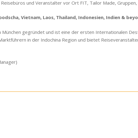
r Reisebüros und Veranstalter vor Ort FIT, Tailor Made, Gruppen,
dscha, Vietnam, Laos, Thailand, Indonesien, Indien & beyon
in München gegründet und ist eine der ersten Internationalen D
n Marktführern in der Indochina Region und bietet Reiseveranstal
Manager)